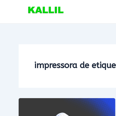
Ir
para
o
conteúdo
impressora de etique