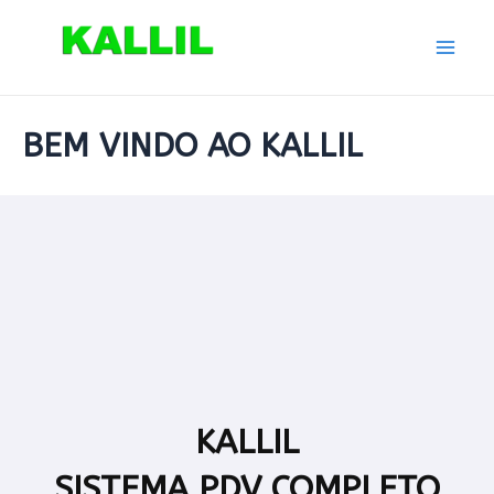
Ir
para
Mai
o
conteúdo
Men
BEM VINDO AO KALLIL
KALLIL
SISTEMA PDV COMPLETO