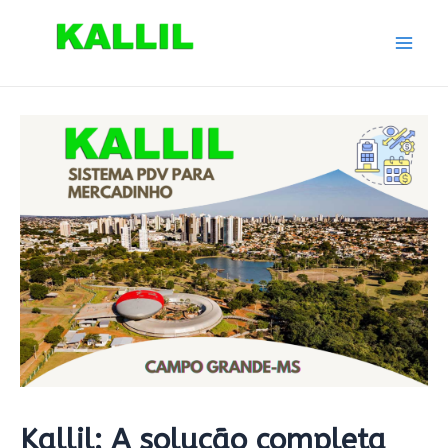
Ir
para
Mai
o
conteúdo
Men
Kallil: A solução completa