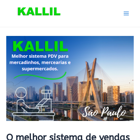
Ir
para
Mai
o
conteúdo
Men
O melhor sistema de vendas