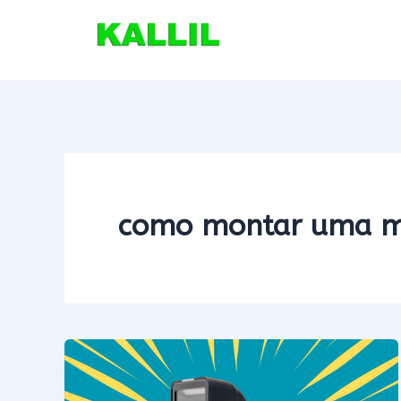
Ir
para
o
conteúdo
como montar uma me