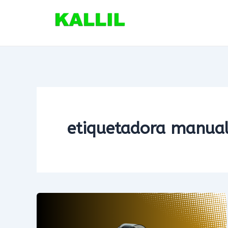
Ir
para
o
conteúdo
etiquetadora manual