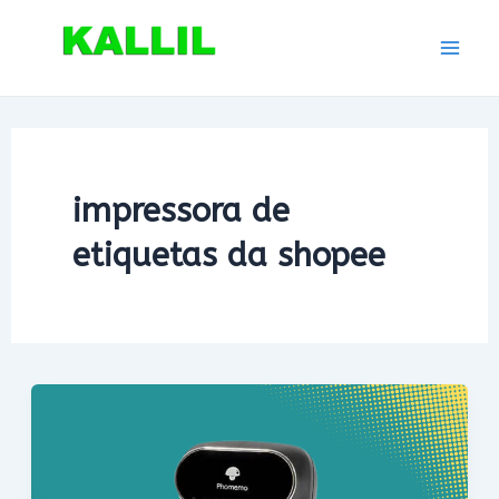
Ir
para
Mai
o
conteúdo
Men
impressora de
etiquetas da shopee