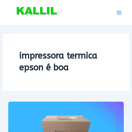
Ir
para
Mai
o
conteúdo
Men
impressora termica
epson é boa