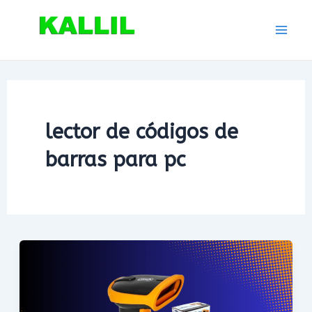
Ir
para
Mai
o
conteúdo
Men
lector de códigos de
barras para pc