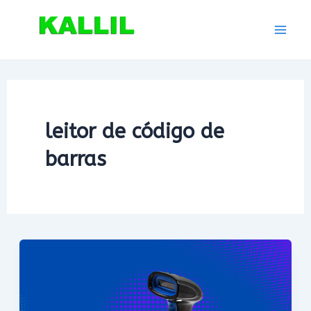
Ir
para
Mai
o
conteúdo
Men
leitor de código de
barras