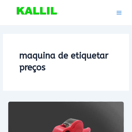
Ir
para
Mai
o
conteúdo
Men
maquina de etiquetar
preços