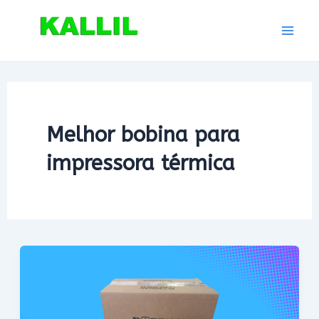
Ir
para
Mai
o
conteúdo
Men
Melhor bobina para
impressora térmica