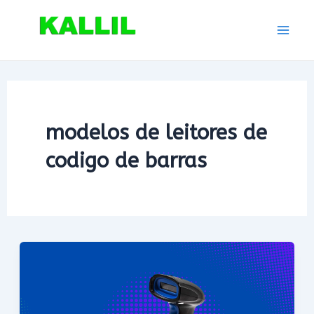
Ir
para
Mai
o
conteúdo
Men
modelos de leitores de
codigo de barras