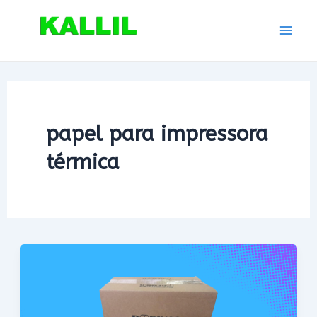
Ir
para
Mai
o
conteúdo
Men
papel para impressora
térmica