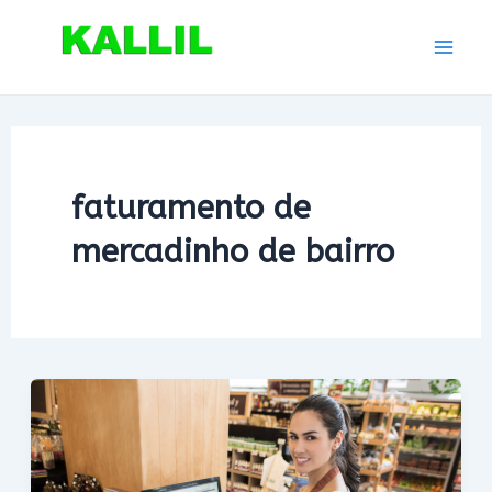
Ir
para
Mai
o
conteúdo
Men
faturamento de
mercadinho de bairro