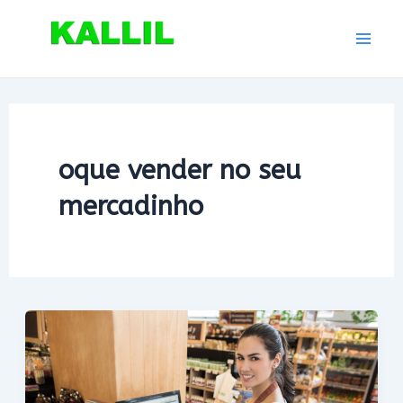
Ir
para
Mai
o
conteúdo
Men
oque vender no seu
mercadinho