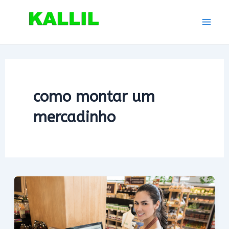
Ir
para
Mai
o
conteúdo
Men
como montar um
mercadinho